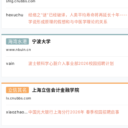
shlg.cnubbs.com
hexuchu
经络之"谜"已经破译，人类平均寿命将再延长十年----
学说形成原理的假想和与中医学理论的关系
海湾水港
宁波大学
www.nbuin.cn
vain
波士顿科学心脏介入事业部2026校园招聘计划
立信其名
上海立信会计金融学院
lx.cnubbs.com
xiaozhao123
中国光大银行上海分行2026年 春季校园招聘启事