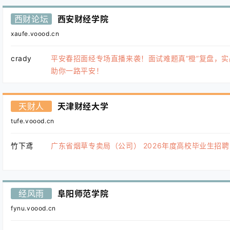
西财论坛
西安财经学院
xaufe.voood.cn
crady
平安春招面经专场直播来袭！面试难题真“橙”复盘，实
助你一路平安！
天财人
天津财经大学
tufe.voood.cn
竹下鸢
广东省烟草专卖局（公司） 2026年度高校毕业生招
经风雨
阜阳师范学院
fynu.voood.cn