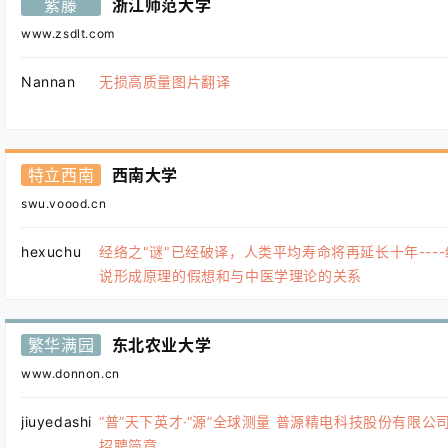
紫藤
浙江师范大学
www.zsdlt.com
Nannan
无损高质量图片翻译
特立西南
西南大学
swu.voood.cn
hexuchu
经络之"谜"已经破译，人类平均寿命将再延长十年---
说形成原理的假想和与中医学理论的关系
繁华满园
东北农业大学
www.donnon.cn
jiuyedashi
“普”天下英才·“源”全球测量 普源精电科技股份有限公
招聘简章