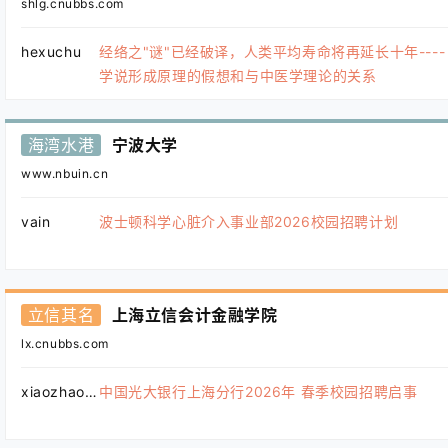
shlg.cnubbs.com
hexuchu
经络之"谜"已经破译，人类平均寿命将再延长十年----
学说形成原理的假想和与中医学理论的关系
海湾水港
宁波大学
www.nbuin.cn
vain
波士顿科学心脏介入事业部2026校园招聘计划
立信其名
上海立信会计金融学院
lx.cnubbs.com
xiaozhao123
中国光大银行上海分行2026年 春季校园招聘启事