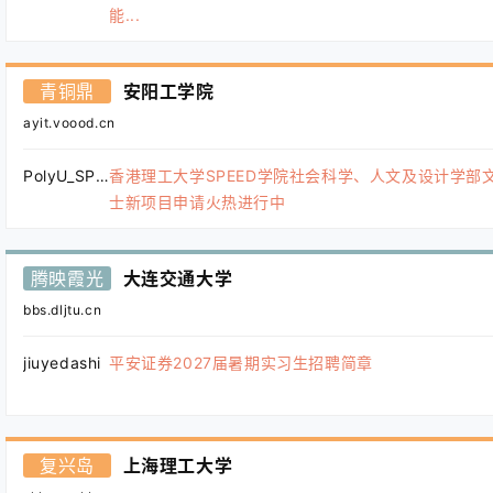
能...
青铜鼎
安阳工学院
ayit.voood.cn
PolyU_SPEED
香港理工大学SPEED学院社会科学、人文及设计学部
士新项目申请火热进行中
腾映霞光
大连交通大学
bbs.dljtu.cn
jiuyedashi
平安证券2027届暑期实习生招聘简章
复兴岛
上海理工大学