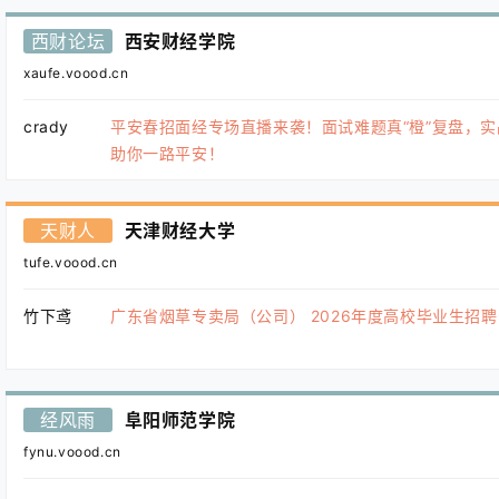
西财论坛
西安财经学院
xaufe.voood.cn
crady
平安春招面经专场直播来袭！面试难题真“橙”复盘，实
助你一路平安！
天财人
天津财经大学
tufe.voood.cn
竹下鸢
广东省烟草专卖局（公司） 2026年度高校毕业生招
经风雨
阜阳师范学院
fynu.voood.cn