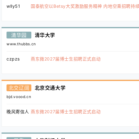
wlly51
国泰航空以Betsy大奖激励服务精神 内地空乘招聘持
清华园
清华大学
www.thubbs.cn
czpzs
燕东微2027届博士生招聘正式启动
北交辽阔
北京交通大学
bjd.voood.cn
晚风寄信人
燕东微2027届博士生招聘正式启动