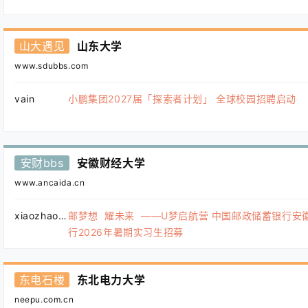
山大遇见
山东大学
www.sdubbs.com
vain
小鹏集团2027届「探索者计划」 全球校园招聘启动
安财bbs
安徽财经大学
www.ancaida.cn
xiaozhao123
邮梦想 耀未来 ——U梦启航营 中国邮政储蓄银行安
行2026年暑期实习生招募
东电石楼
东北电力大学
neepu.com.cn