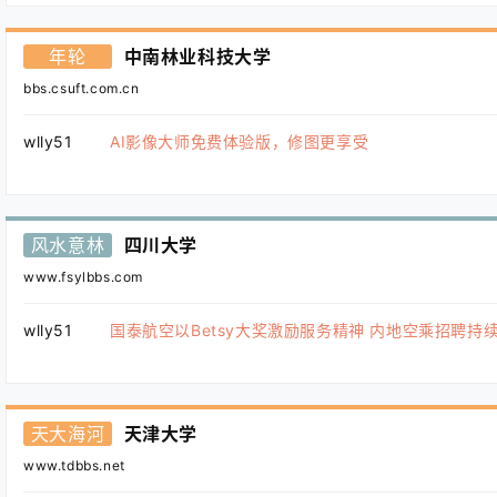
年轮
中南林业科技大学
bbs.csuft.com.cn
wlly51
AI影像大师免费体验版，修图更享受
风水意林
四川大学
www.fsylbbs.com
wlly51
国泰航空以Betsy大奖激励服务精神 内地空乘招聘持
天大海河
天津大学
www.tdbbs.net