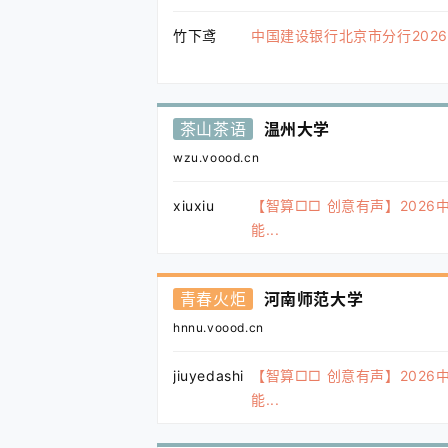
竹下鸢
中国建设银行北京市分行2026年
茶山茶语
温州大学
wzu.voood.cn
xiuxiu
【智算□□ 创意有声】2026
能...
青春火炬
河南师范大学
hnnu.voood.cn
jiuyedashi
【智算□□ 创意有声】2026
能...