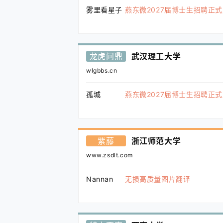
雾里看星子
燕东微2027届博士生招聘正
龙虎问鼎
武汉理工大学
wlgbbs.cn
孤城
燕东微2027届博士生招聘正
紫藤
浙江师范大学
www.zsdlt.com
Nannan
无损高质量图片翻译