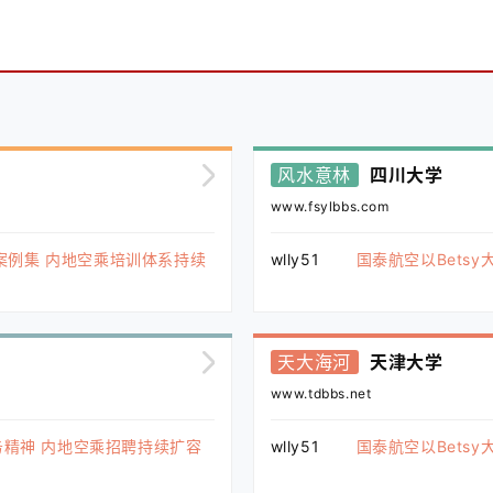
风水意林
四川大学
www.fsylbbs.com
案例集 内地空乘培训体系持续
wlly51
国泰航空以Bets
天大海河
天津大学
www.tdbbs.net
务精神 内地空乘招聘持续扩容
wlly51
国泰航空以Bets