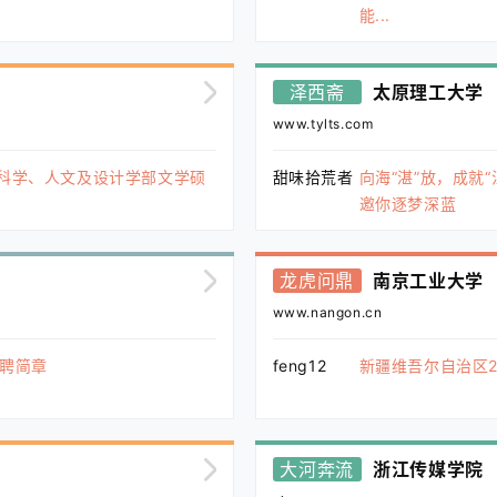
能...
泽西斋
太原理工大学
www.tylts.com
会科学、人文及设计学部文学硕
甜味拾荒者
向海“湛”放，成就“
邀你逐梦深蓝
龙虎问鼎
南京工业大学
www.nangon.cn
招聘简章
feng12
新疆维吾尔自治区2
大河奔流
浙江传媒学院