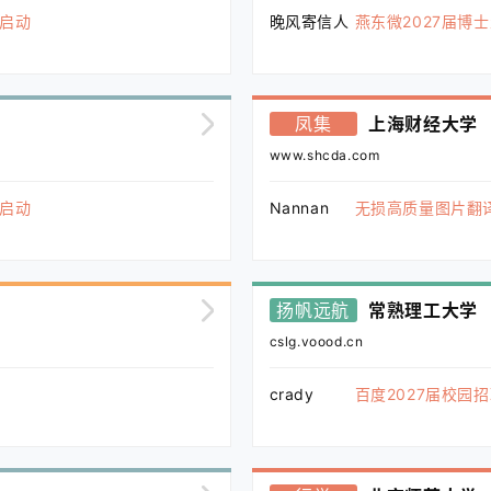
式启动
晚风寄信人
燕东微2027届博
凤集
上海财经大学
www.shcda.com
式启动
Nannan
无损高质量图片翻
扬帆远航
常熟理工大学
cslg.voood.cn
crady
百度2027届校园