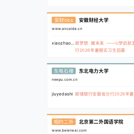
安财bbs
安徽财经大学
www.ancaida.cn
xiaozhao123
邮梦想 耀未来 ——U梦启航
行2026年暑期实习生招募
东电石楼
东北电力大学
neepu.com.cn
jiuyedashi
邮储银行安徽省分行2026年
相约二外
北京第二外国语学院
www.beierwai.com