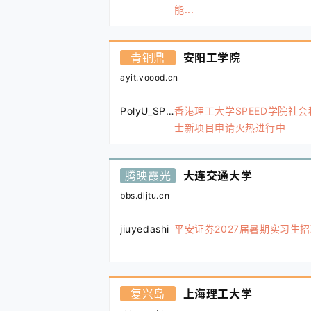
能...
青铜鼎
安阳工学院
ayit.voood.cn
PolyU_SPEED
香港理工大学SPEED学院社
士新项目申请火热进行中
腾映霞光
大连交通大学
bbs.dljtu.cn
jiuyedashi
平安证券2027届暑期实习生
复兴岛
上海理工大学