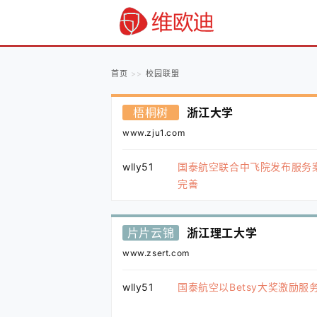
首页
校园联盟
梧桐树
浙江大学
www.zju1.com
wlly51
国泰航空联合中飞院发布服务
完善
片片云锦
浙江理工大学
www.zsert.com
wlly51
国泰航空以Betsy大奖激励服