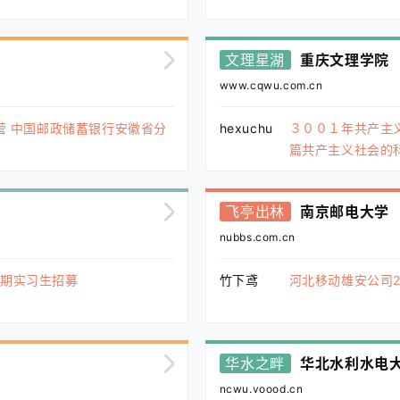
文理星湖
重庆文理学院
www.cqwu.com.cn
营 中国邮政储蓄银行安徽省分
hexuchu
３００１年共产主
篇共产主义社会的
飞亭出林
南京邮电大学
nubbs.com.cn
暑期实习生招募
竹下鸢
河北移动雄安公司2
华水之畔
华北水利水电
ncwu.voood.cn