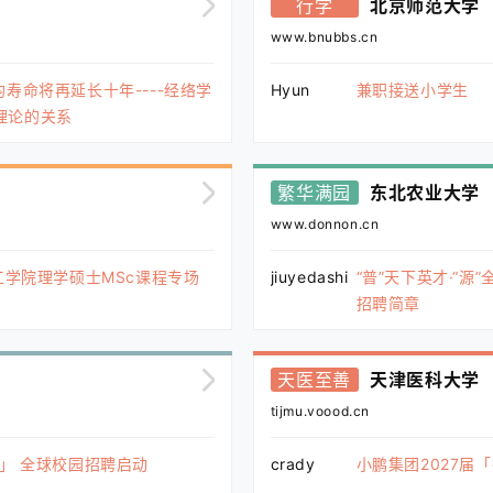
行学
北京师范大学
www.bnubbs.cn
寿命将再延长十年----经络学
Hyun
兼职接送小学生
理论的关系
繁华满园
东北农业大学
www.donnon.cn
工学院理学硕士MSc课程专场
jiuyedashi
“普”天下英才·“
招聘简章
天医至善
天津医科大学
tijmu.voood.cn
划」 全球校园招聘启动
crady
小鹏集团2027届