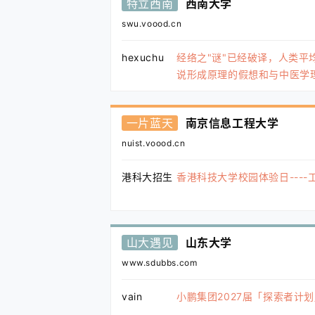
特立西南
西南大学
swu.voood.cn
hexuchu
经络之"谜"已经破译，人类平均
说形成原理的假想和与中医学
一片蓝天
南京信息工程大学
nuist.voood.cn
港科大招生
香港科技大学校园体验日----
山大遇见
山东大学
www.sdubbs.com
vain
小鹏集团2027届「探索者计