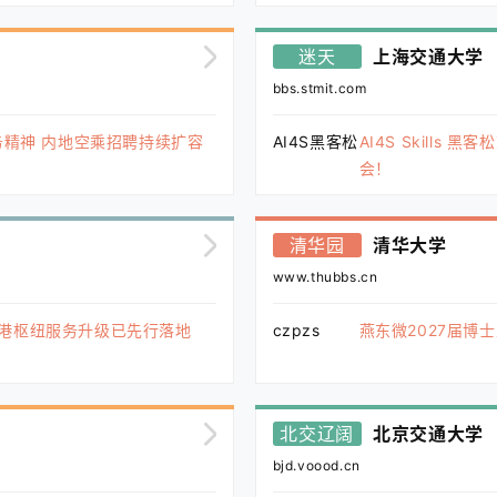
迷天
上海交通大学
bbs.stmit.com
务精神 内地空乘招聘持续扩容
AI4S黑客松
AI4S Skills
会！
清华园
清华大学
www.thubbs.cn
香港枢纽服务升级已先行落地
czpzs
燕东微2027届博
北交辽阔
北京交通大学
bjd.voood.cn