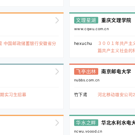
文理星湖
重庆文理学院
www.cqwu.com.cn
营 中国邮政储蓄银行安徽省分
hexuchu
３００１年共产主
篇共产主义社会的
飞亭出林
南京邮电大学
nubbs.com.cn
暑期实习生招募
竹下鸢
河北移动雄安公司2
华水之畔
华北水利水电
ncwu.voood.cn