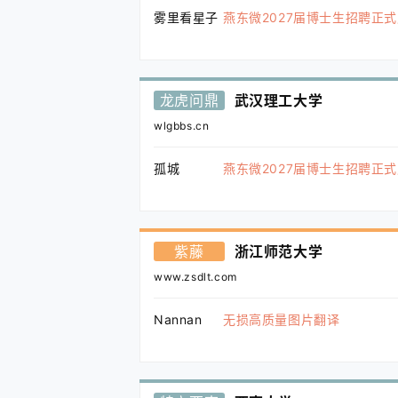
雾里看星子
燕东微2027届博士生招聘正
龙虎问鼎
武汉理工大学
wlgbbs.cn
孤城
燕东微2027届博士生招聘正
紫藤
浙江师范大学
www.zsdlt.com
Nannan
无损高质量图片翻译