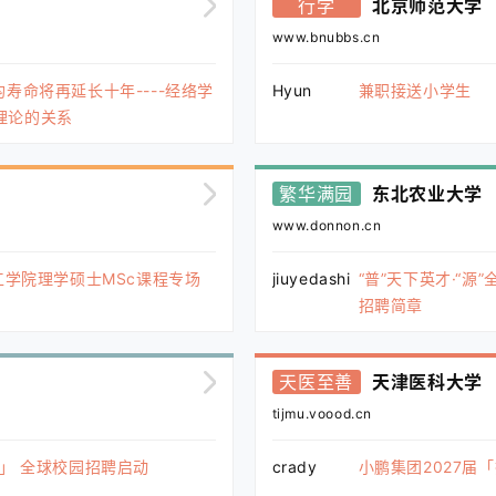
行学
北京师范大学
www.bnubbs.cn
寿命将再延长十年----经络学
Hyun
兼职接送小学生
理论的关系
繁华满园
东北农业大学
www.donnon.cn
工学院理学硕士MSc课程专场
jiuyedashi
“普”天下英才·“
招聘简章
天医至善
天津医科大学
tijmu.voood.cn
划」 全球校园招聘启动
crady
小鹏集团2027届