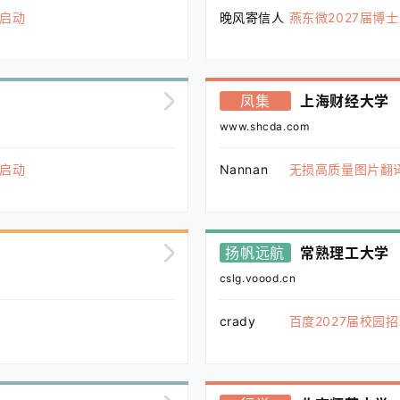
式启动
晚风寄信人
燕东微2027届博
凤集
上海财经大学
www.shcda.com
式启动
Nannan
无损高质量图片翻
扬帆远航
常熟理工大学
cslg.voood.cn
crady
百度2027届校园