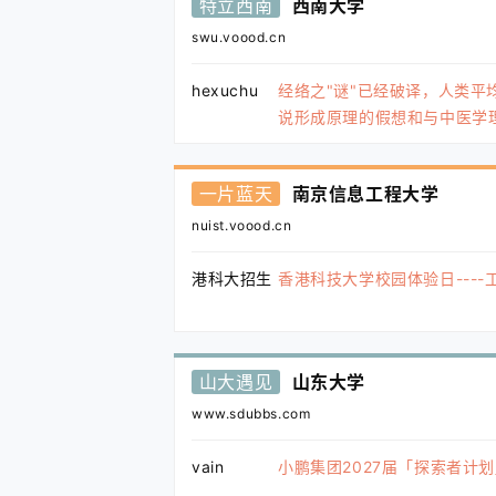
特立西南
西南大学
swu.voood.cn
hexuchu
经络之"谜"已经破译，人类平均
说形成原理的假想和与中医学
一片蓝天
南京信息工程大学
nuist.voood.cn
港科大招生
香港科技大学校园体验日----
山大遇见
山东大学
www.sdubbs.com
vain
小鹏集团2027届「探索者计