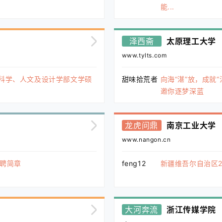
能...
泽西斋
太原理工大学
www.tylts.com
会科学、人文及设计学部文学硕
甜味拾荒者
向海“湛”放，成就“
邀你逐梦深蓝
龙虎问鼎
南京工业大学
www.nangon.cn
招聘简章
feng12
新疆维吾尔自治区2
大河奔流
浙江传媒学院