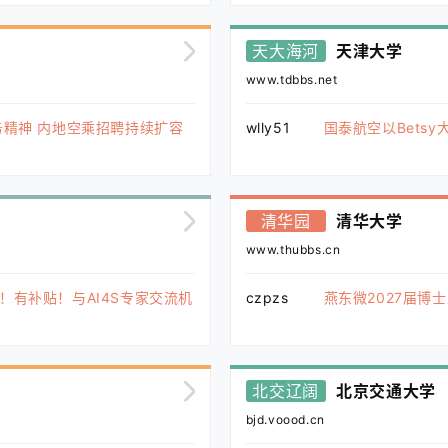
天大海河
天津大学
www.tdbbs.net
务精神 内地空乘招聘持续扩容
wlly51
国泰航空以Bets
清华园
清华大学
www.thubbs.cn
者招募！有补贴！与AI4S专家交流机
czpzs
燕东微2027届博
北交辽阔
北京交通大学
bjd.voood.cn