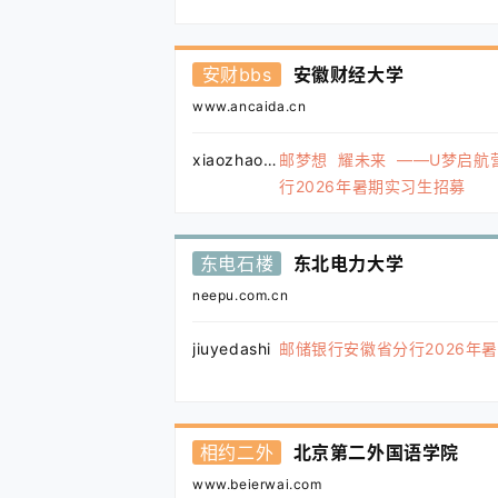
安财bbs
安徽财经大学
www.ancaida.cn
xiaozhao123
邮梦想 耀未来 ——U梦启航
行2026年暑期实习生招募
东电石楼
东北电力大学
neepu.com.cn
jiuyedashi
邮储银行安徽省分行2026年
相约二外
北京第二外国语学院
www.beierwai.com