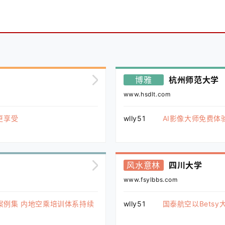
博雅
杭州师范大学
www.hsdlt.com
更享受
wlly51
AI影像大师免费体
风水意林
四川大学
www.fsylbbs.com
案例集 内地空乘培训体系持续
wlly51
国泰航空以Bets