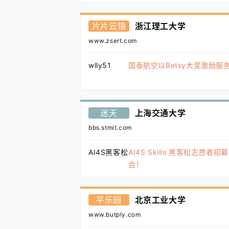
片片云锦
浙江理工大学
www.zsert.com
wlly51
国泰航空以Betsy大奖激励服
迷天
上海交通大学
bbs.stmit.com
AI4S黑客松
AI4S Skills 黑客松志愿
会！
平乐园
北京工业大学
www.butply.com