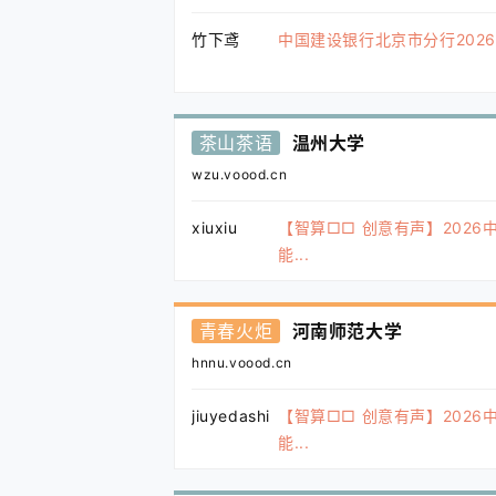
竹下鸢
中国建设银行北京市分行2026年
茶山茶语
温州大学
wzu.voood.cn
xiuxiu
【智算□□ 创意有声】2026
能...
青春火炬
河南师范大学
hnnu.voood.cn
jiuyedashi
【智算□□ 创意有声】2026
能...