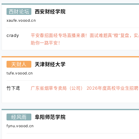
西财论坛
西安财经学院
xaufe.voood.cn
crady
平安春招面经专场直播来袭！面试难题真“橙”复盘，实
助你一路平安！
天财人
天津财经大学
tufe.voood.cn
竹下鸢
广东省烟草专卖局（公司） 2026年度高校毕业生招
经风雨
阜阳师范学院
fynu.voood.cn