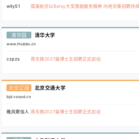
wlly51
国泰航空以Betsy大奖激励服务精神 内地空乘招聘持
清华园
清华大学
www.thubbs.cn
czpzs
燕东微2027届博士生招聘正式启动
北交辽阔
北京交通大学
bjd.voood.cn
晚风寄信人
燕东微2027届博士生招聘正式启动