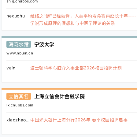
shlg.cnubbs.com
hexuchu
经络之"谜"已经破译，人类平均寿命将再延长十年----
学说形成原理的假想和与中医学理论的关系
海湾水港
宁波大学
www.nbuin.cn
vain
波士顿科学心脏介入事业部2026校园招聘计划
立信其名
上海立信会计金融学院
lx.cnubbs.com
xiaozhao123
中国光大银行上海分行2026年 春季校园招聘启事