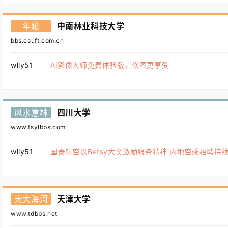
年轮
中南林业科技大学
bbs.csuft.com.cn
wlly51
AI影像大师免费体验版，修图更享受
风水意林
四川大学
www.fsylbbs.com
wlly51
国泰航空以Betsy大奖激励服务精神 内地空乘招聘持
天大海河
天津大学
www.tdbbs.net