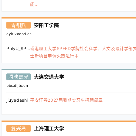
能...
青铜鼎
安阳工学院
ayit.voood.cn
PolyU_SPEED
香港理工大学SPEED学院社会科学、人文及设计学部
士新项目申请火热进行中
腾映霞光
大连交通大学
bbs.dljtu.cn
jiuyedashi
平安证券2027届暑期实习生招聘简章
复兴岛
上海理工大学