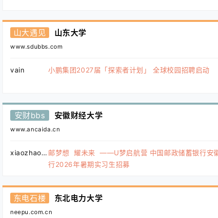
山大遇见
山东大学
www.sdubbs.com
vain
小鹏集团2027届「探索者计划」 全球校园招聘启动
安财bbs
安徽财经大学
www.ancaida.cn
xiaozhao123
邮梦想 耀未来 ——U梦启航营 中国邮政储蓄银行安
行2026年暑期实习生招募
东电石楼
东北电力大学
neepu.com.cn